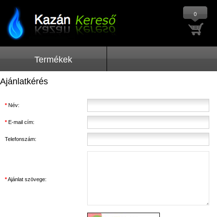
0
Termékek
Ajánlatkérés
*
Név:
*
E-mail cím:
Telefonszám:
*
Ajánlat szövege: