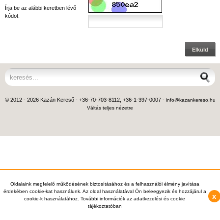
Írja be az alábbi keretben lévő
kódot:
Elküld
© 2012 - 2026 Kazán Kereső - +36-70-703-8112, +36-1-397-0007 -
info@kazankereso.hu
Váltás teljes nézetre
Oldalaink megfelelő működésének biztosításához és a felhasználói élmény javítása
érdekében cookie-kat használunk. Az oldal használatával Ön beleegyezik és hozzájárul a
x
cookie-k használatához. További információk az adatkezelési és cookie
tájékoztatóban