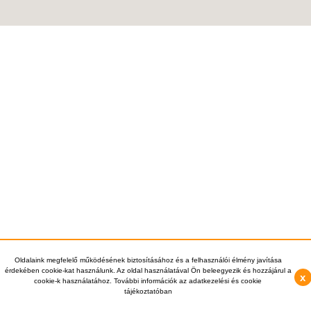
Oldalaink megfelelő működésének biztosításához és a felhasználói élmény javítása
érdekében cookie-kat használunk. Az oldal használatával Ön beleegyezik és hozzájárul a
x
cookie-k használatához. További információk az adatkezelési és cookie
tájékoztatóban