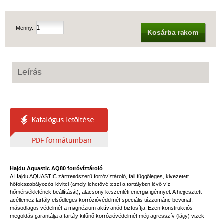
Menny.:
Kosárba rakom
Leírás
Hajdu Aquastic AQ80 forróvíztároló
A Hajdu AQUASTIC zártrendszerű forróvíztároló, fali függőleges, kivezetett
hőfokszabályozós kivitel (amely lehetővé teszi a tartályban lévő víz
hőmérsékletének beállítását), alacsony készenléti energia igénnyel. A hegesztett
acéllemez tartály elsődleges korrózióvédelmét speciális tűzzománc bevonat,
másodlagos védelmét a magnézium aktív anód biztosítja. Ezen konstrukciós
megoldás garantálja a tartály kitűnő korrózióvédelmét még agresszív (lágy) vizek