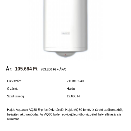
Ár:
105.664 Ft
(83.200 Ft + ÁFA)
Cikkszám:
2111813540
Gyártó:
Hajdu
Szállítási díj:
12.600 Ft
Hajdu Aquastic AQ80 Erp forróvíz tároló. Hajdu AQ80 forróvíz tároló acéllemezből,
beépített aktívanóddal. Az AQ80 bojler egyidejűleg több vízvételi hely ellátására is
alkalmas.