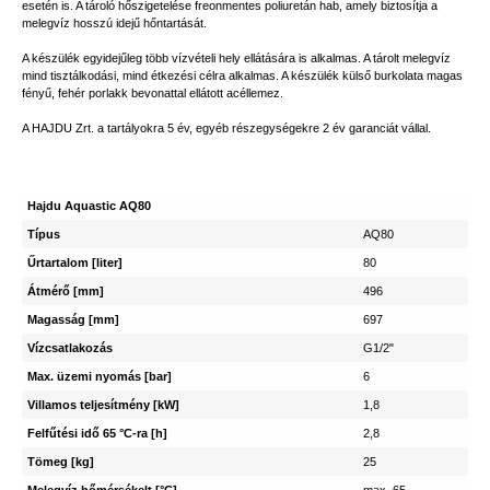
esetén is. A tároló hőszigetelése freonmentes poliuretán hab, amely biztosítja a
melegvíz hosszú idejű hőntartását.
A készülék egyidejűleg több vízvételi hely ellátására is alkalmas. A tárolt melegvíz
mind tisztálkodási, mind étkezési célra alkalmas. A készülék külső burkolata magas
fényű, fehér porlakk bevonattal ellátott acéllemez.
A HAJDU Zrt. a tartályokra 5 év, egyéb részegységekre 2 év garanciát vállal.
Hajdu Aquastic AQ80
Típus
AQ80
Űrtartalom [liter]
80
Átmérő [mm]
496
Magasság [mm]
697
Vízcsatlakozás
G1/2"
Max. üzemi nyomás [bar]
6
Villamos teljesítmény [kW]
1,8
Felfűtési idő 65 °C-ra [h]
2,8
Tömeg [kg]
25