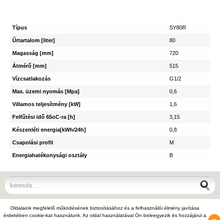
Típus
SY80R
Űrtartalom [liter]
80
Magasság [mm]
720
Átmérő [mm]
515
Vízcsatlakozás
G1/2
Max. üzemi nyomás [Mpa]
0,6
Villamos teljesítmény [kW]
1,6
Felfűtési idő 65oC-ra [h]
3,15
Készenléti energia[kWh/24h]
0,8
Csapolási profil
M
Energiahatékonysági osztály
B
© 2012 - 2026 Kazán Kereső - +36-70-703-8112, +36-1-397-0007 -
Oldalaink megfelelő működésének biztosításához és a felhasználói élmény javítása
info@kazankereso.hu
érdekében cookie-kat használunk. Az oldal használatával Ön beleegyezik és hozzájárul a
Váltás teljes nézetre