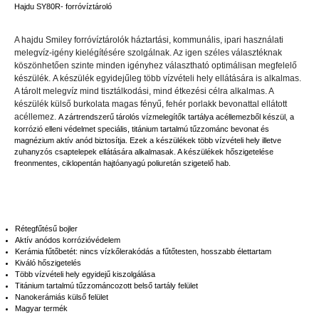
Hajdu SY80R- forróvíztároló
A hajdu Smiley forróvíztárolók háztartási, kommunális, ipari használati
melegvíz-igény kielégítésére szolgálnak. Az igen széles választéknak
köszönhetően szinte minden igényhez választható optimálisan megfelelő
készülék. A készülék egyidejűleg több vízvételi hely ellátására is alkalmas.
A tárolt melegvíz mind tisztálkodási, mind étkezési célra alkalmas. A
készülék külső burkolata magas fényű, fehér porlakk bevonattal ellátott
acéllemez.
A zártrendszerű tárolós vízmelegítők tartálya acéllemezből készül, a
korrózió elleni védelmet speciális, titánium tartalmú tűzzománc bevonat és
magnézium aktív anód biztosítja. Ezek a készülékek több vízvételi hely illetve
zuhanyzós csaptelepek ellátására alkalmasak. A készülékek hőszigetelése
freonmentes, ciklopentán hajtóanyagú poliuretán szigetelő hab.
Rétegfűtésű bojler
Aktív anódos korrózióvédelem
Kerámia fűtőbetét: nincs vízkőlerakódás a fűtőtesten, hosszabb élettartam
Kiváló hőszigetelés
Több vízvételi hely egyidejű kiszolgálása
Titánium tartalmú tűzzománcozott belső tartály felület
Nanokerámiás külső felület
Magyar termék