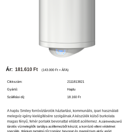
Ár:
181.610 Ft
(143.000 Ft + ÁFA)
Cikkszám:
2111813821
Gyártó:
Hajdu
Szállítási díj:
18.160 Ft
A hajdu Smiley forróvíztárolók háztartási, kommunális, ipari használati
melegvíz-igény kielégítésére szolgálnak.A készülék külső burkolata
magas fényű, fehér porlakk bevonattal ellátott acéllemez.
A zártrendszerű
tárolós vízmelegítők tartálya acéllemezből készül, a korrózió elleni védelmet
speciális, titánium tartalmú tűzzománc bevonat és magnézium aktív anód