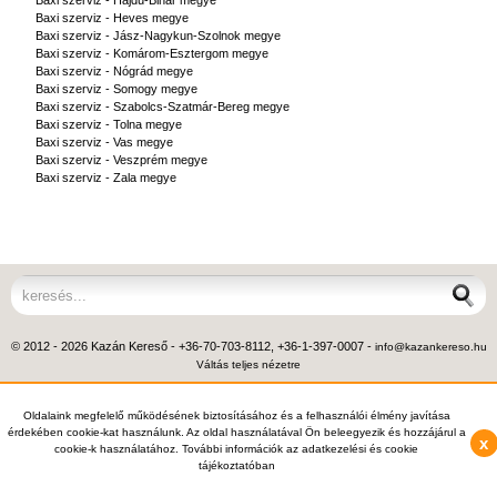
Baxi szerviz - Hajdú-Bihar megye
Baxi szerviz - Heves megye
Baxi szerviz - Jász-Nagykun-Szolnok megye
Baxi szerviz - Komárom-Esztergom megye
Baxi szerviz - Nógrád megye
Baxi szerviz - Somogy megye
Baxi szerviz - Szabolcs-Szatmár-Bereg megye
Baxi szerviz - Tolna megye
Baxi szerviz - Vas megye
Baxi szerviz - Veszprém megye
Baxi szerviz - Zala megye
© 2012 - 2026 Kazán Kereső - +36-70-703-8112, +36-1-397-0007 -
info@kazankereso.hu
Váltás teljes nézetre
Oldalaink megfelelő működésének biztosításához és a felhasználói élmény javítása
érdekében cookie-kat használunk. Az oldal használatával Ön beleegyezik és hozzájárul a
x
cookie-k használatához. További információk az adatkezelési és cookie
tájékoztatóban