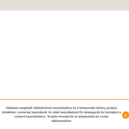
Oldalaink megfelelő működésének biztosításához és a felhasználói élmény javítása
érdekében cookie-kat használunk. Az oldal használatával Ön beleegyezik és hozzájárul a
x
cookie-k használatához. További információk az adatkezelési és cookie
tájékoztatóban