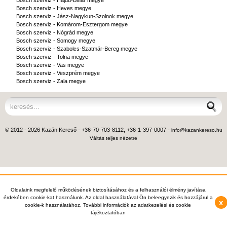
Bosch szerviz - Hajdú-Bihar megye
Bosch szerviz - Heves megye
Bosch szerviz - Jász-Nagykun-Szolnok megye
Bosch szerviz - Komárom-Esztergom megye
Bosch szerviz - Nógrád megye
Bosch szerviz - Somogy megye
Bosch szerviz - Szabolcs-Szatmár-Bereg megye
Bosch szerviz - Tolna megye
Bosch szerviz - Vas megye
Bosch szerviz - Veszprém megye
Bosch szerviz - Zala megye
© 2012 - 2026 Kazán Kereső - +36-70-703-8112, +36-1-397-0007 -
info@kazankereso.hu
Váltás teljes nézetre
Oldalaink megfelelő működésének biztosításához és a felhasználói élmény javítása
érdekében cookie-kat használunk. Az oldal használatával Ön beleegyezik és hozzájárul a
x
cookie-k használatához. További információk az adatkezelési és cookie
tájékoztatóban