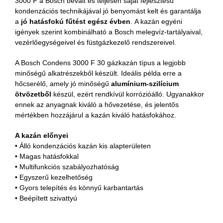
3000 F a Bosch bevált és teljesen saját fejlesztésű
kondenzációs technikájával jó benyomást kelt és garantálja
a
jó hatásfokú fűtést egész évben
. A kazán egyéni
igények szerint kombinálható a Bosch melegvíz-tartályaival,
vezérlőegységeivel és füstgázkezelő rendszereivel.
A Bosch Condens 3000 F 30 gázkazán típus a legjobb
minőségű alkatrészekből készült. Ideális példa erre a
hőcserélő, amely jó minőségű
alumínium-szilícium
ötvözetből
készül, ezért rendkívül korrózióálló. Ugyanakkor
ennek az anyagnak kiváló a hővezetése, és jelentős
mértékben hozzájárul a kazán kiváló hatásfokához.
A kazán előnyei
• Álló kondenzációs kazán kis alapterületen
• Magas hatásfokkal
• Multifunkciós szabályozhatóság
• Egyszerű kezelhetőség
• Gyors telepítés és könnyű karbantartás
• Beépített szivattyú