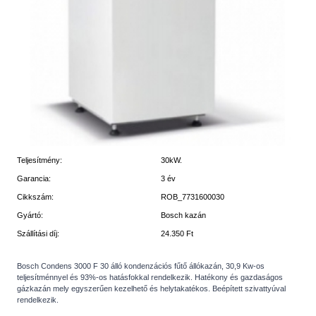
Teljesítmény:
30kW.
Garancia:
3 év
Cikkszám:
ROB_7731600030
Gyártó:
Bosch kazán
Szállítási díj:
24.350 Ft
Bosch Condens 3000 F 30 álló kondenzációs fűtő állókazán, 30,9 Kw-os
teljesítménnyel és 93%-os hatásfokkal rendelkezik.
Hatékony és gazdaságos
gázkazán mely egyszerűen kezelhető és helytakatékos. Beépített szivattyúval
rendelkezik.