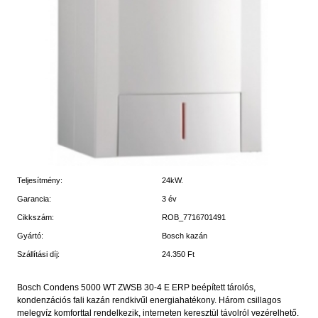
Teljesítmény:
24kW.
Garancia:
3 év
Cikkszám:
ROB_7716701491
Gyártó:
Bosch kazán
Szállítási díj:
24.350 Ft
Bosch Condens 5000 WT ZWSB 30-4 E ERP beépített tárolós,
kondenzációs fali kazán rendkivűl energiahatékony. Három csillagos
melegvíz komforttal rendelkezik, interneten keresztül távolról vezérelhető.