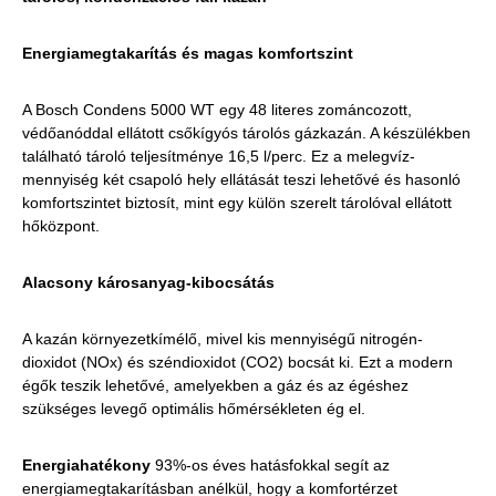
Energiamegtakarítás és magas komfortszint
A Bosch Condens 5000 WT egy 48 literes zománcozott,
védőanóddal ellátott csőkígyós tárolós gázkazán. A készülékben
található tároló teljesítménye 16,5 l/perc. Ez a melegvíz-
mennyiség két csapoló hely ellátását teszi lehetővé és hasonló
komfortszintet biztosít, mint egy külön szerelt tárolóval ellátott
hőközpont.
Alacsony károsanyag-kibocsátás
A kazán környezetkímélő, mivel kis mennyiségű nitrogén-
dioxidot (NOx) és széndioxidot (CO2) bocsát ki. Ezt a modern
égők teszik lehetővé, amelyekben a gáz és az égéshez
szükséges levegő optimális hőmérsékleten ég el.
Energiahatékony
93%-os éves hatásfokkal segít az
energiamegtakarításban anélkül, hogy a komfortérzet