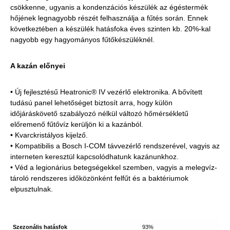
csökkenne, ugyanis a kondenzációs készülék az égéstermék
hőjének legnagyobb részét felhasználja a fűtés során. Ennek
következtében a készülék hatásfoka éves szinten kb. 20%-kal
nagyobb egy hagyományos fűtőkészüléknél.
A kazán előnyei
• Új fejlesztésű Heatronic® IV vezérlő elektronika. A bővített
tudású panel lehetőséget biztosít arra, hogy külön
időjáráskövető szabályozó nélkül változó hőmérsékletű
előremenő fűtővíz kerüljön ki a kazánból.
• Kvarckristályos kijelző.
• Kompatibilis a Bosch I-COM távvezérlő rendszerével, vagyis az
interneten keresztül kapcsolódhatunk kazánunkhoz.
• Véd a legionárius betegségekkel szemben, vagyis a melegvíz-
tároló rendszeres időközönként felfűt és a baktériumok
elpusztulnak.
Szezonális hatásfok
93%